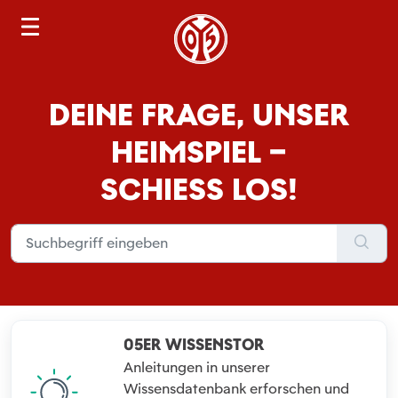
S
e
a
r
DEINE FRAGE, UNSER
c
h
HEIMSPIEL –
SCHIESS LOS!
05ER WISSENSTOR
Anleitungen in unserer
Wissensdatenbank erforschen und