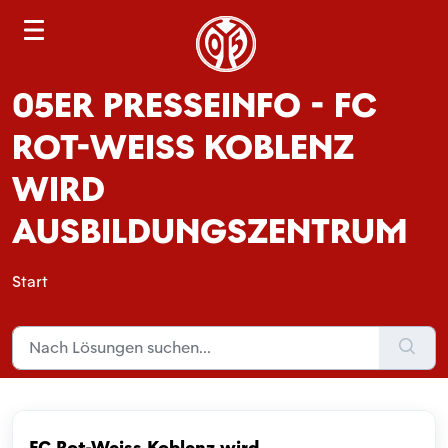
S
e
a
05ER PRESSEINFO - FC
r
c
ROT-WEISS KOBLENZ
h
WIRD
AUSBILDUNGSZENTRUM
Start
FC Rot-Weiss Koblenz wird