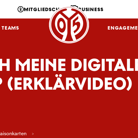
MITGLIEDSCHAFT
BUSINESS
TEAMS
NLZ
FANS
ENGAGEME
H MEINE DIGITAL
 (ERKLÄRVIDEO)
aisonkarten