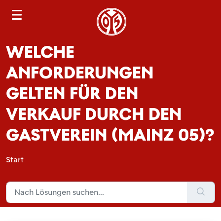
S
e
a
WELCHE
r
c
ANFORDERUNGEN
h
GELTEN FÜR DEN
VERKAUF DURCH DEN
GASTVEREIN (MAINZ 05)?
Start