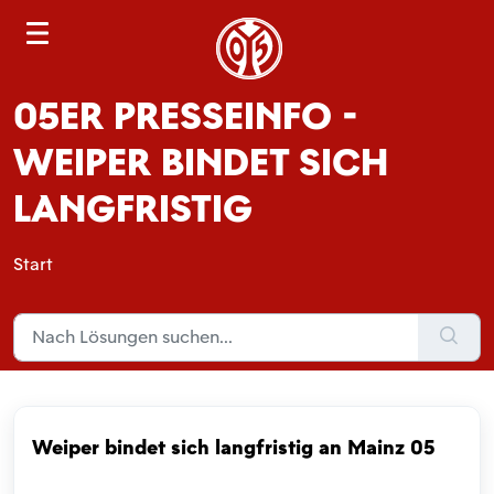
S
e
a
05ER PRESSEINFO -
r
c
WEIPER BINDET SICH
h
LANGFRISTIG
Start
Weiper bindet sich langfristig an Mainz 05