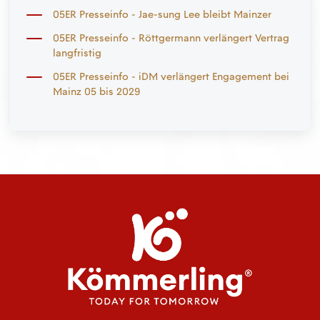
05ER Presseinfo - Jae-sung Lee bleibt Mainzer
05ER Presseinfo - Röttgermann verlängert Vertrag
langfristig
05ER Presseinfo - iDM verlängert Engagement bei
Mainz 05 bis 2029