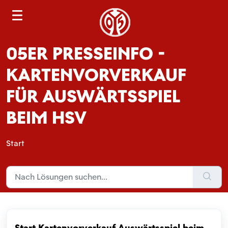
S
e
a
05ER PRESSEINFO -
r
c
KARTENVORVERKAUF
h
FÜR AUSWÄRTSSPIEL
BEIM HSV
Start
Start Kartenvorverkauf Auswärtsspiel beim