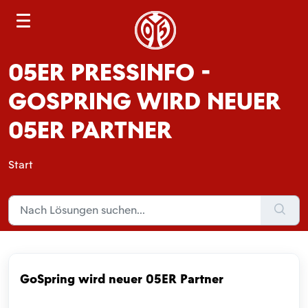
S
e
a
05ER PRESSINFO -
r
c
GOSPRING WIRD NEUER
h
05ER PARTNER
Start
GoSpring wird neuer 05ER Partner