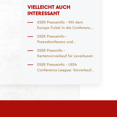
rechten Knie
VIELLEICHT AUCH
INTERESSANT
05ER Presseinfo - Mit dem
Europa-Ticket in die Conference
League
05ER Presseinfo -
Pressekonferenz und
Trainingsplan KW 40
05ER Pressinfo -
Kartenvorverkauf für Leverkusen
05ER Presseinfo - UEFA
Conference League: Vorverkauf
für das Achtelfinal-Heimspiel /
Vorverkauf für Heimspiel gegen
VfB Stuttgart / Vorverkauf für
das Auswärtsspiel in Leverkusen