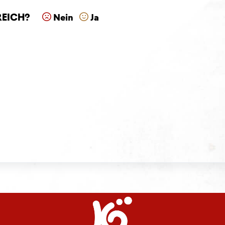
reich?
Nein
Ja