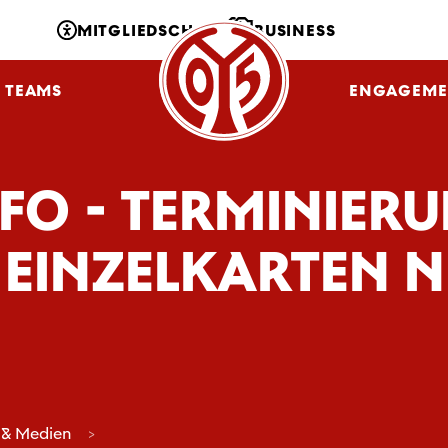
MITGLIEDSCHAFT
BUSINESS
TEAMS
NLZ
FANS
ENGAGEME
NFO - TERMINIER
EINZELKARTEN N
 & Medien