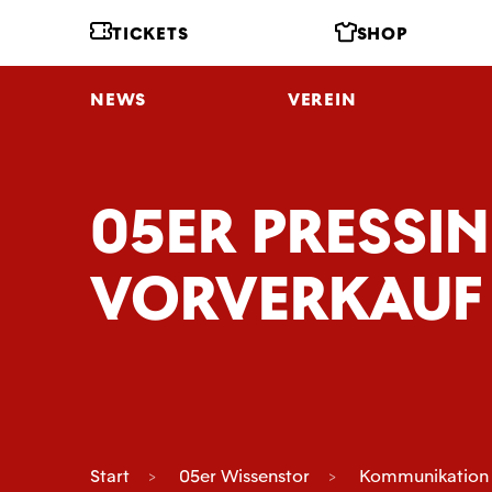
TICKETS
SHOP
NEWS
VEREIN
05ER PRESSI
VORVERKAUF 
Start
05er Wissenstor
Kommunikation