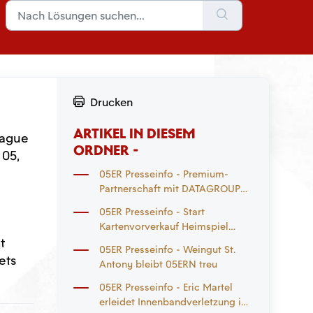
Drucken
ARTIKEL IN DIESEM
eague
ORDNER -
 05,
05ER Presseinfo - Premium-
Partnerschaft mit DATAGROUP
geht in die Verlängerung
05ER Presseinfo - Start
Kartenvorverkauf Heimspiel
t
Eintracht Frankfurt und
05ER Presseinfo - Weingut St.
Auswärtsspiel
ets
Antony bleibt 05ERN treu
Mönchengladbach
05ER Presseinfo - Eric Martel
erleidet Innenbandverletzung im