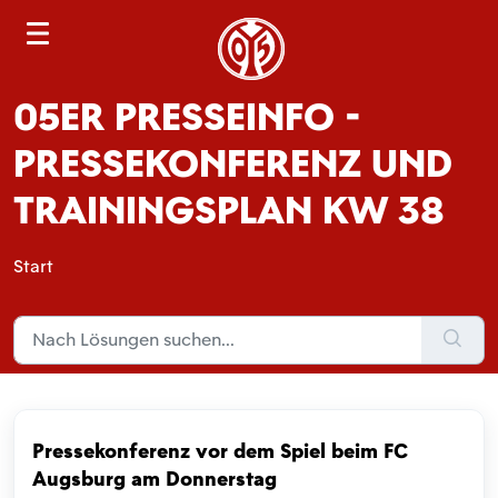
S
e
a
05ER PRESSEINFO -
r
c
PRESSEKONFERENZ UND
h
TRAININGSPLAN KW 38
Start
Pressekonferenz vor dem Spiel beim FC
Augsburg am Donnerstag