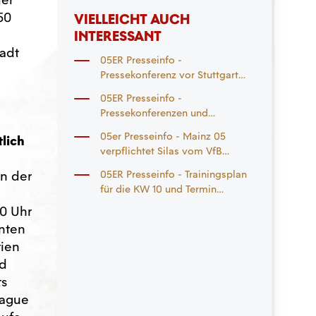
rechten Knie
50
VIELLEICHT AUCH
INTERESSANT
tadt
05ER Presseinfo -
Pressekonferenz vor Stuttgart
und Bremen und Trainingsplan
05ER Presseinfo -
KW 44
Pressekonferenzen und
Trainingsplan KW 43
05er Presseinfo - Mainz 05
lich
verpflichtet Silas vom VfB
Stuttgart
in der
05ER Presseinfo - Trainingsplan
für die KW 10 und Termin
Pressekonferenz zum Spiel
10 Uhr
gegen Stuttgart
nten
tien
nd
ts
eague