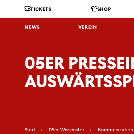
TICKETS
SHOP
NEWS
VEREIN
05ER PRESSE
AUSWÄRTSSPI
Start
05er Wissenstor
Kommunikation