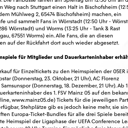
Weg nach Stuttgart einen Halt in Bischofsheim (12:
 dem Mühlweg 2, 65474 Bischofsheim) machen, ein
e und sammelt Fans in Wörrstadt (12:50 Uhr - Wörrs
286 Wörrstadt) und Worms (13:25 Uhr - Tank & Rast
u, 67551 Worms) ein. Alle Fans, die an diesen
en auf der Rückfahrt dort auch wieder abgesetzt.
spiele für Mitglieder und Dauerkarteninhaber erhält
rkauf für Einzeltickets zu den Heimspielen der 05ER 
tar (Donnerstag, 23. Oktober, 21 Uhr), AC Florenz
 Samsunspor (Donnerstag, 18. Dezember, 21 Uhr). Ab 
uerkarteninhaber des 1. FSV Mainz 05 auf den bekan
ine, www.mainz05.de) Tickets für die jeweiligen Par
erfügbar, Stehplätze gib es jedoch keine mehr, sie si
ten Europa-Ticket-Bundles für alle drei Spiele berei
 erste Heimspiel der Ligaphase der UEFA Conference L