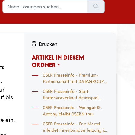
Drucken
ARTIKEL IN DIESEM
ORDNER -
ts
05ER Presseinfo - Premium-
-
Partnerschaft mit DATAGROUP
geht in die Verlängerung
ür
05ER Presseinfo - Start
f bis
Kartenvorverkauf Heimspiel
Eintracht Frankfurt und
05ER Presseinfo - Weingut St.
Auswärtsspiel
Antony bleibt 05ERN treu
Mönchengladbach
e ein.
05ER Presseinfo - Eric Martel
erleidet Innenbandverletzung im
der