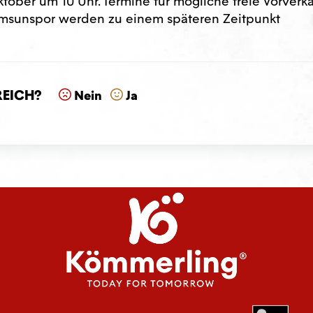
tober um 10 Uhr. Termine für mögliche freie Vorverk
amsunspor werden zu einem späteren Zeitpunkt
reich?
Nein
Ja