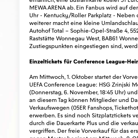
MEWA ARENA ab. Ein Fanbus wird auf dem 
Uhr - Kentucky/Roller Parkplatz - Neben
weiterer macht eine kleine Umlandschlauf
Autohof Total – Sophie-Opel-Straße 4, 55
Raststätte Wonnegau West, BAB61 Wonnega
Zustiegspunkten eingestiegen sind, werd
Einzeltickets für Conference League-Heim
Am Mittwoch, 1. Oktober startet der Vorve
UEFA Conference League: HSG Zrinjski Mos
(Donnerstag, 6. November, 18:45 Uhr) und
an diesem Tag können Mitglieder und Da
Verkaufswegen (05ER Fanshops, Tickethotl
erwerben. Es sind noch Sitzplatztickets v
durch die Dauerkarte Plus und die verkauf
vergriffen. Der freie Vorverkauf für das