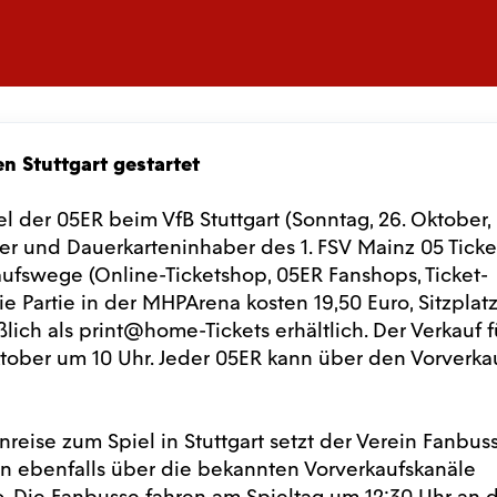
n Stuttgart gestartet
l der 05ER beim VfB Stuttgart (Sonntag, 26. Oktober,
eder und Dauerkarteninhaber des 1. FSV Mainz 05 Ticke
fswege (Online-Ticketshop, 05ER Fanshops, Ticket-
ie Partie in der MHPArena kosten 19,50 Euro, Sitzplatz
ßlich als print@home-Tickets erhältlich. Der Verkauf f
tober um 10 Uhr. Jeder 05ER kann über den Vorverkau
eise zum Spiel in Stuttgart setzt der Verein Fanbuss
en ebenfalls über die bekannten Vorverkaufskanäle
uro. Die Fanbusse fahren am Spieltag um 12:30 Uhr an 