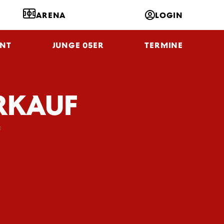
ARENA
LOGIN
NT
JUNGE 05ER
TERMINE
RKAUF
T