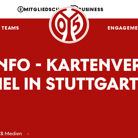
MITGLIEDSCHAFT
BUSINESS
TEAMS
NLZ
FANS
ENGAGEME
INFO - KARTENVE
EL IN STUTTGAR
 & Medien