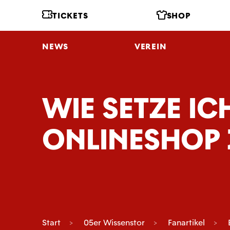
TICKETS
SHOP
NEWS
VEREIN
WIE SETZE I
ONLINESHOP
Start
05er Wissenstor
Fanartikel