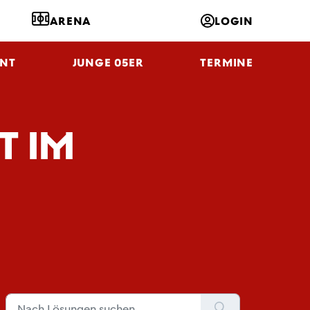
ARENA
LOGIN
NT
JUNGE 05ER
TERMINE
T IM