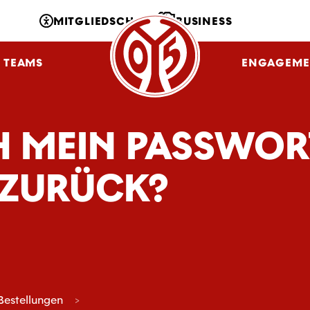
MITGLIEDSCHAFT
BUSINESS
TEAMS
NLZ
FANS
ENGAGEME
CH MEIN PASSWOR
 ZURÜCK?
Bestellungen