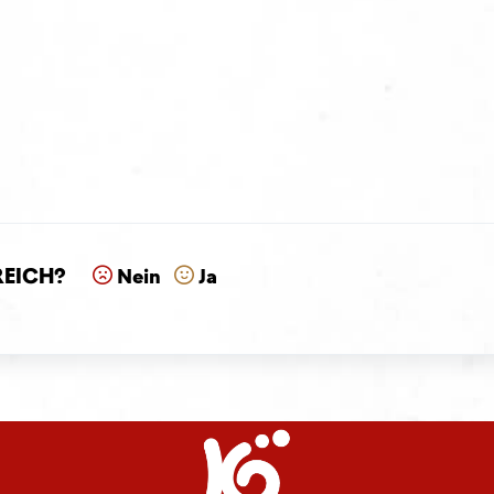
reich?
Nein
Ja