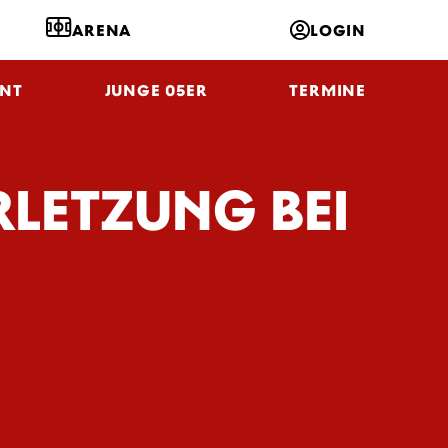
ARENA
LOGIN
NT
JUNGE 05ER
TERMINE
RLETZUNG BEI