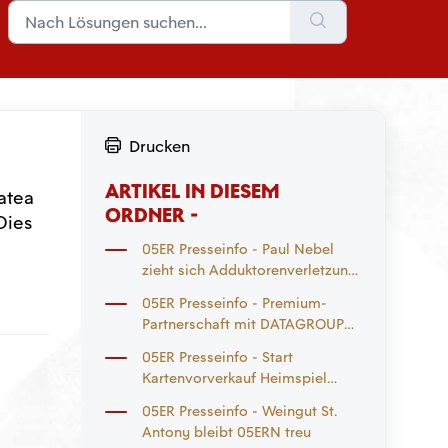
Drucken
ARTIKEL IN DIESEM
atea
ORDNER -
Dies
05ER Presseinfo - Paul Nebel
zieht sich Adduktorenverletzung
zu
05ER Presseinfo - Premium-
Partnerschaft mit DATAGROUP
geht in die Verlängerung
05ER Presseinfo - Start
Kartenvorverkauf Heimspiel
Eintracht Frankfurt und
05ER Presseinfo - Weingut St.
Auswärtsspiel
Antony bleibt 05ERN treu
Mönchengladbach