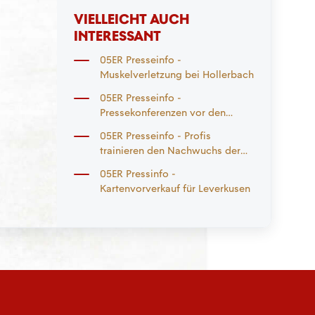
VIELLEICHT AUCH
INTERESSANT
05ER Presseinfo -
Muskelverletzung bei Hollerbach
05ER Presseinfo -
Pressekonferenzen vor den
Spielen gegen Poznan und
05ER Presseinfo - Profis
Bayern München am Mittwoch
trainieren den Nachwuchs der
und Freitag
05ER Clubpartner
05ER Pressinfo -
Kartenvorverkauf für Leverkusen