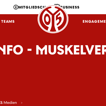
MITGLIEDSCHAFT
BUSINESS
TEAMS
NLZ
FANS
ENGAGEME
INFO - MUSKELVE
 & Medien