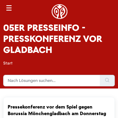
S
e
a
05ER PRESSEINFO -
r
c
PRESSKONFERENZ VOR
h
GLADBACH
Start
Pressekonferenz vor dem Spiel gegen
Borussia Mönchengladbach am Donnerstag