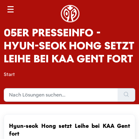
S
e
a
05ER PRESSEINFO -
r
c
HYUN-SEOK HONG SETZT
h
LEIHE BEI KAA GENT FORT
Start
Hyun-seok Hong setzt Leihe bei KAA Gent
fort