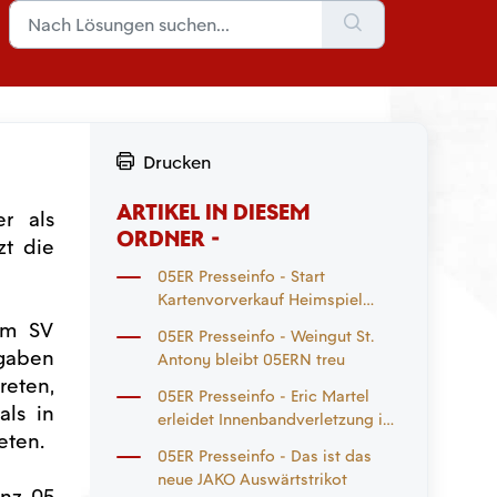
Drucken
ARTIKEL IN DIESEM
r als
ORDNER -
zt die
05ER Presseinfo - Start
Kartenvorverkauf Heimspiel
Eintracht Frankfurt und
im SV
05ER Presseinfo - Weingut St.
Auswärtsspiel
fgaben
Antony bleibt 05ERN treu
Mönchengladbach
reten,
05ER Presseinfo - Eric Martel
als in
erleidet Innenbandverletzung im
eten.
rechten Knie
05ER Presseinfo - Das ist das
neue JAKO Auswärtstrikot
inz 05