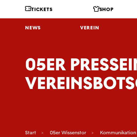
TICKETS
SHOP
NEWS
VEREIN
05ER PRESSE
VEREINSBOT
Start
05er Wissenstor
Kommunikation