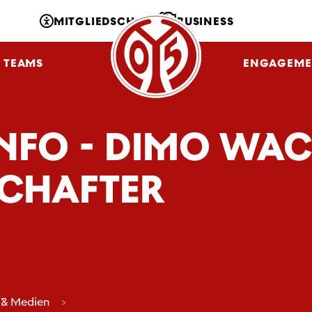
MITGLIEDSCHAFT
BUSINESS
TEAMS
NLZ
FANS
ENGAGEME
INFO - DIMO WA
SCHAFTER
 & Medien