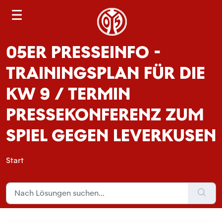
S
e
a
05ER PRESSEINFO -
r
c
TRAININGSPLAN FÜR DIE
h
KW 9 / TERMIN
PRESSEKONFERENZ ZUM
SPIEL GEGEN LEVERKUSEN
Start