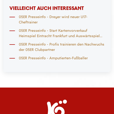
VIELLEICHT AUCH INTERESSANT
05ER Presseinfo - Dreyer wird neuer U17-
Cheftrainer
05ER Presseinfo - Start Kartenvorverkauf
Heimspiel Eintracht Frankfurt und Auswärtsspiel
Mönchengladbach
05ER Presseinfo - Profis trainieren den Nachwuchs
der 05ER Clubpartner
05ER Presseinfo - Amputierten-Fußballer