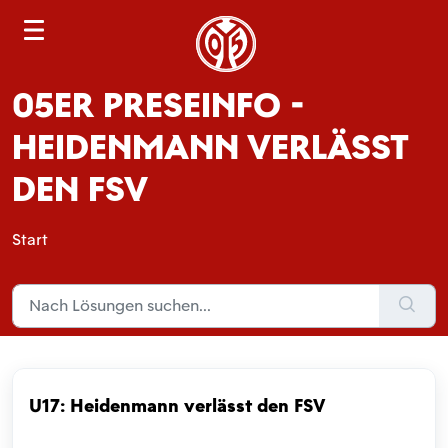
S
e
a
05ER PRESEINFO -
r
c
HEIDENMANN VERLÄSST
h
DEN FSV
Start
U17: Heidenmann verlässt den FSV