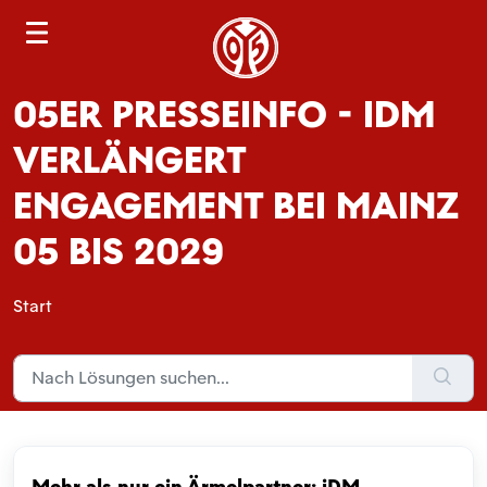
S
e
a
05ER PRESSEINFO - IDM
r
c
VERLÄNGERT
h
ENGAGEMENT BEI MAINZ
05 BIS 2029
Start
Mehr als nur ein Ärmelpartner: iDM