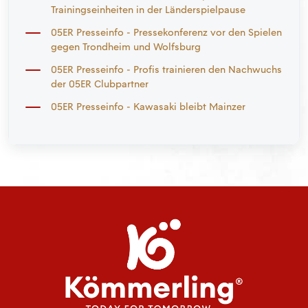
Trainingseinheiten in der Länderspielpause
05ER Presseinfo - Pressekonferenz vor den Spielen
gegen Trondheim und Wolfsburg
05ER Presseinfo - Profis trainieren den Nachwuchs
der 05ER Clubpartner
05ER Presseinfo - Kawasaki bleibt Mainzer