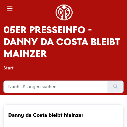
S
e
a
05ER PRESSEINFO -
r
c
DANNY DA COSTA BLEIBT
h
MAINZER
Start
Danny da Costa bleibt Mainzer