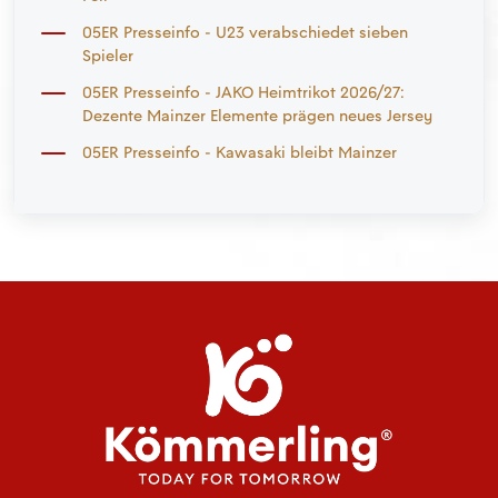
05ER Presseinfo - U23 verabschiedet sieben
Spieler
05ER Presseinfo - JAKO Heimtrikot 2026/27:
Dezente Mainzer Elemente prägen neues Jersey
05ER Presseinfo - Kawasaki bleibt Mainzer