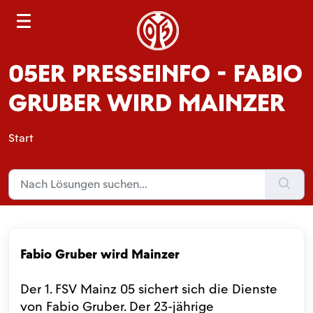
S
e
a
05ER PRESSEINFO - FABIO
r
c
GRUBER WIRD MAINZER
h
Start
Fabio Gruber wird Mainzer
Der 1. FSV Mainz 05 sichert sich die Dienste
von Fabio Gruber. Der 23-jährige