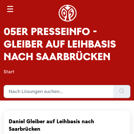
S
e
a
05ER PRESSEINFO -
r
c
GLEIBER AUF LEIHBASIS
h
NACH SAARBRÜCKEN
Start
Daniel Gleiber auf Leihbasis nach
Saarbrücken