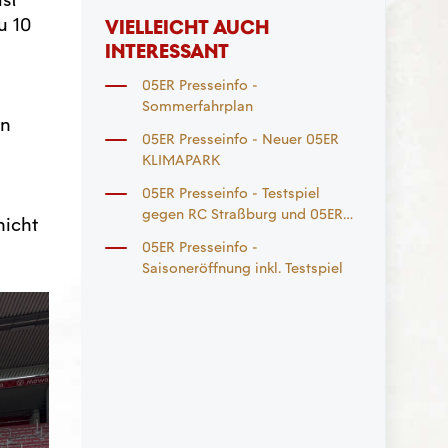
u 10
VIELLEICHT AUCH
INTERESSANT
05ER Presseinfo -
Sommerfahrplan
en
05ER Presseinfo - Neuer 05ER
KLIMAPARK
05ER Presseinfo - Testspiel
gegen RC Straßburg und 05ER
nicht
Saisoneröffnung
05ER Presseinfo -
Saisoneröffnung inkl. Testspiel