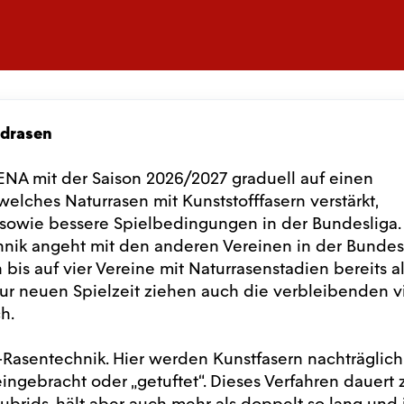
idrasen
ENA mit der Saison 2026/2027 graduell auf einen
elches Naturrasen mit Kunststofffasern verstärkt,
t sowie bessere Spielbedingungen in der Bundesliga.
nik angeht mit den anderen Vereinen in der Bundes
 bis auf vier Vereine mit Naturrasenstadien bereits a
zur neuen Spielzeit ziehen auch die verbleibenden v
ch.
d-Rasentechnik. Hier werden Kunstfasern nachträglich
ingebracht oder „getuftet“. Dieses Verfahren dauert 
ybrids, hält aber auch mehr als doppelt so lang und i