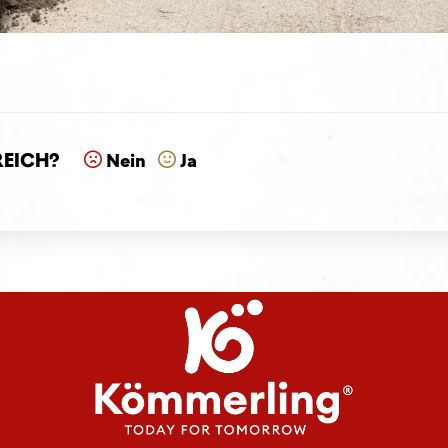
reich?
Nein
Ja