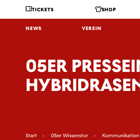
TICKETS
SHOP
NEWS
VEREIN
05ER PRESSE
HYBRIDRASE
Start
05er Wissenstor
Kommunikation