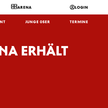
ARENA
LOGIN
NT
JUNGE 05ER
TERMINE
ENA ERHÄLT