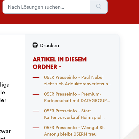
Drucken
ARTIKEL IN DIESEM
ORDNER -
05ER Presseinfo - Paul Nebel
liga
zieht sich Adduktorenverletzung
zu
lle
05ER Presseinfo - Premium-
ier
Partnerschaft mit DATAGROUP
geht in die Verlängerung
05ER Presseinfo - Start
Kartenvorverkauf Heimspiel
Eintracht Frankfurt und
05ER Presseinfo - Weingut St.
zwar
Auswärtsspiel
Antony bleibt 05ERN treu
Mönchengladbach
st