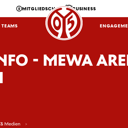
MITGLIEDSCHAFT
BUSINESS
TEAMS
NLZ
FANS
ENGAGEME
INFO - MEWA AR
N
 & Medien