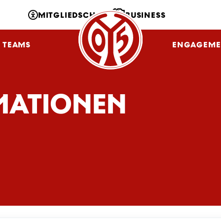
MITGLIEDSCHAFT
BUSINESS
TEAMS
NLZ
FANS
ENGAGEME
MATIONEN