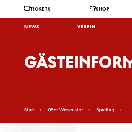
TICKETS
SHOP
NEWS
VEREIN
GÄSTEINFOR
Start
05er Wissenstor
Spieltag