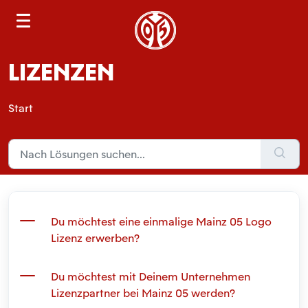
S
e
a
LIZENZEN
r
c
h
Start
Du möchtest eine einmalige Mainz 05 Logo
Lizenz erwerben?
Du möchtest mit Deinem Unternehmen
Lizenzpartner bei Mainz 05 werden?