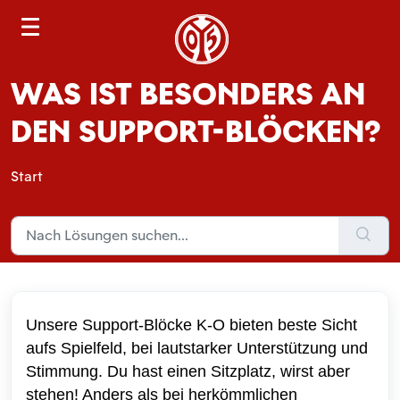
S
e
a
WAS IST BESONDERS AN
r
c
DEN SUPPORT-BLÖCKEN?
h
Start
Unsere Support-Blöcke K-O bieten beste Sicht
aufs Spielfeld, bei lautstarker Unterstützung und
Stimmung. Du hast einen Sitzplatz, wirst aber
stehen! Anders als bei herkömmlichen