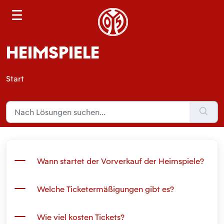
S
e
a
HEIMSPIELE
r
c
h
Start
Wann startet der Vorverkauf der Heimspiele?
Welche Ticketermäßigungen gibt es?
Wie viel kosten Tickets?