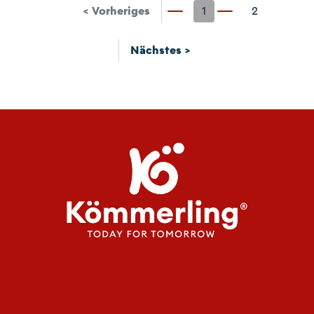
< Vorheriges
1
2
Nächstes >