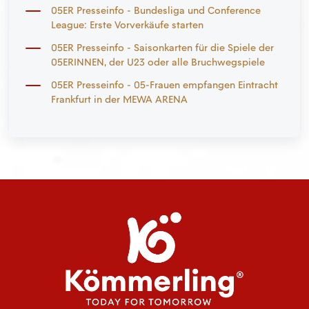
05ER Presseinfo - Bundesliga und Conference
League: Erste Vorverkäufe starten
05ER Presseinfo - Saisonkarten für die Spiele der
05ERINNEN, der U23 oder alle Bruchwegspiele
05ER Presseinfo - 05-Frauen empfangen Eintracht
Frankfurt in der MEWA ARENA