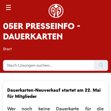
S
e
a
05ER PRESSEINFO -
r
c
DAUERKARTEN
h
Start
Dauerkarten-Neuverkauf startet am 22. Mai
für Mitglieder
Wer noch keine Dauerkarte für die