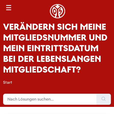
S
e
a
VERÄNDERN SICH MEINE
r
c
MITGLIEDSNUMMER UND
h
MEIN EINTRITTSDATUM
BEI DER LEBENSLANGEN
MITGLIEDSCHAFT?
Start