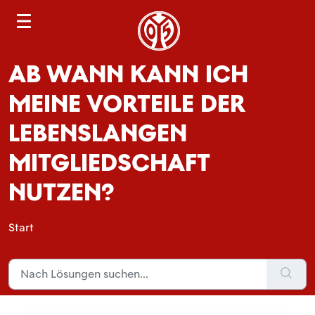
S
e
a
AB WANN KANN ICH
r
c
MEINE VORTEILE DER
h
LEBENSLANGEN
MITGLIEDSCHAFT
NUTZEN?
Start