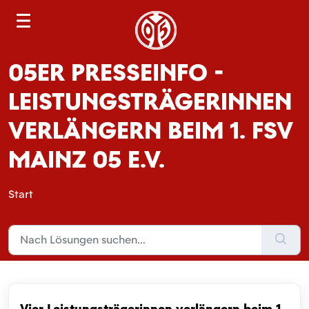
S
e
a
05ER PRESSEINFO -
r
c
LEISTUNGSTRÄGERINNEN
h
VERLÄNGERN BEIM 1. FSV
MAINZ 05 E.V.
Start
Vier Leistungsträgerinnen verlängern beim 1.