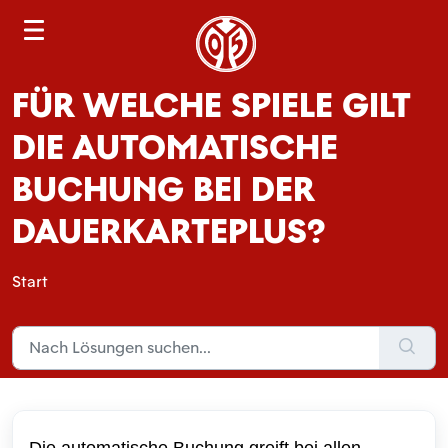
S
e
a
FÜR WELCHE SPIELE GILT
r
c
DIE AUTOMATISCHE
h
BUCHUNG BEI DER
DAUERKARTEPLUS?
Start
Die automatische Buchung greift bei allen