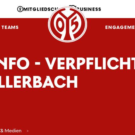
MITGLIEDSCHAFT
BUSINESS
TEAMS
NLZ
FANS
ENGAGEME
INFO - VERPFLIC
LLERBACH
 & Medien