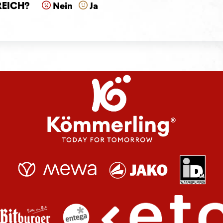
reich?
Nein
Ja