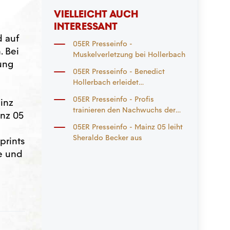
VIELLEICHT AUCH
INTERESSANT
d auf
05ER Presseinfo -
. Bei
Muskelverletzung bei Hollerbach
ung
05ER Presseinfo - Benedict
Hollerbach erleidet
Achillesehnenriss
05ER Presseinfo - Profis
inz
trainieren den Nachwuchs der
inz 05
05ER Clubpartner
05ER Presseinfo - Mainz 05 leiht
Sheraldo Becker aus
prints
e und