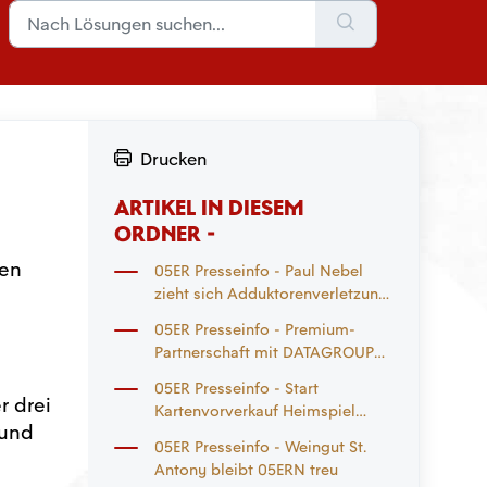
Drucken
ARTIKEL IN DIESEM
ORDNER -
den
05ER Presseinfo - Paul Nebel
zieht sich Adduktorenverletzung
zu
05ER Presseinfo - Premium-
Partnerschaft mit DATAGROUP
geht in die Verlängerung
05ER Presseinfo - Start
r drei
Kartenvorverkauf Heimspiel
 und
Eintracht Frankfurt und
05ER Presseinfo - Weingut St.
Auswärtsspiel
Antony bleibt 05ERN treu
Mönchengladbach