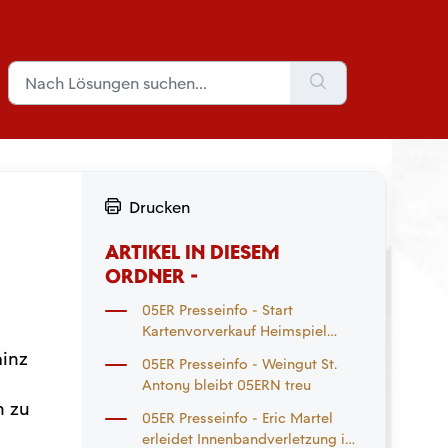
Drucken
ARTIKEL IN DIESEM
ORDNER -
05ER Presseinfo - Start
Kartenvorverkauf Heimspiel
Eintracht Frankfurt und
ainz
05ER Presseinfo - Weingut St.
Auswärtsspiel
Antony bleibt 05ERN treu
Mönchengladbach
h zu
05ER Presseinfo - Eric Martel
erleidet Innenbandverletzung im