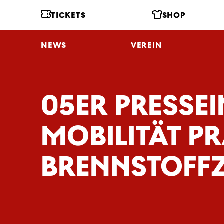
TICKETS
SHOP
NEWS
VEREIN
05ER PRESSE
MOBILITÄT P
BRENNSTOFFZ