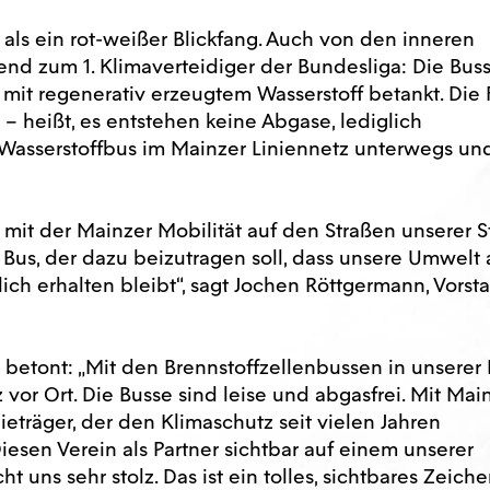
 als ein rot-weißer Blickfang. Auch von den inneren
nd zum 1. Klimaverteidiger der Bundesliga: Die Buss
t regenerativ erzeugtem Wasserstoff betankt. Die 
 – heißt, es entstehen keine Abgase, lediglich
 Wasserstoffbus im Mainzer Liniennetz unterwegs un
n mit der Mainzer Mobilität auf den Straßen unserer S
 Bus, der dazu beizutragen soll, dass unsere Umwelt
ch erhalten bleibt“, sagt Jochen Röttgermann, Vorst
etont: „Mit den Brennstoffzellenbussen in unserer 
 vor Ort. Die Busse sind leise und abgasfrei. Mit Mai
träger, der den Klimaschutz seit vielen Jahren
iesen Verein als Partner sichtbar auf einem unserer
uns sehr stolz. Das ist ein tolles, sichtbares Zeich