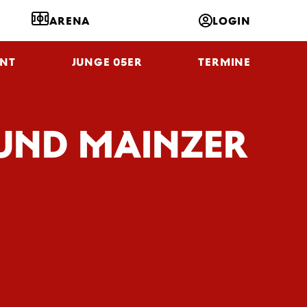
ARENA
LOGIN
NT
JUNGE 05ER
TERMINE
 UND MAINZER