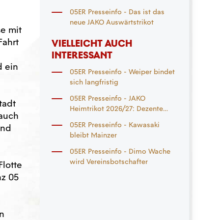
rechten Knie
05ER Presseinfo - Das ist das
neue JAKO Auswärtstrikot
e mit
Fahrt
VIELLEICHT AUCH
INTERESSANT
d ein
05ER Presseinfo - Weiper bindet
sich langfristig
05ER Presseinfo - JAKO
tadt
Heimtrikot 2026/27: Dezente
 auch
Mainzer Elemente prägen neues
05ER Presseinfo - Kawasaki
and
Jersey
bleibt Mainzer
05ER Presseinfo - Dimo Wache
wird Vereinsbotschafter
Flotte
nz 05
en