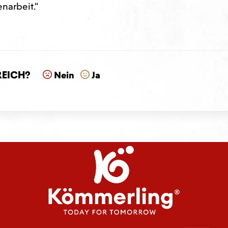
narbeit.“
reich?
Nein
Ja