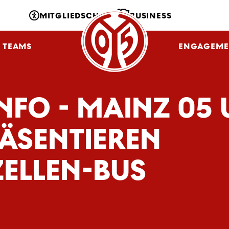
MITGLIEDSCHAFT
BUSINESS
TEAMS
NLZ
FANS
ENGAGEME
INFO - MAINZ 05
RÄSENTIEREN
ELLEN-BUS