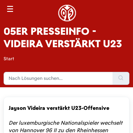
S
e
a
05ER PRESSEINFO -
r
c
VIDEIRA VERSTÄRKT U23
h
Start
Jayson Videira verstärkt U23-Offensive
Der luxemburgische Nationalspieler wechselt
von Hannover 96 II zu den Rheinhessen