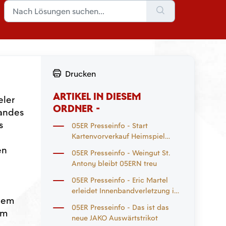
Drucken
ARTIKEL IN DIESEM
eler
ORDNER -
nandes
s
05ER Presseinfo - Start
Kartenvorverkauf Heimspiel
Eintracht Frankfurt und
en
05ER Presseinfo - Weingut St.
Auswärtsspiel
Antony bleibt 05ERN treu
Mönchengladbach
05ER Presseinfo - Eric Martel
erleidet Innenbandverletzung im
 dem
rechten Knie
05ER Presseinfo - Das ist das
em
neue JAKO Auswärtstrikot