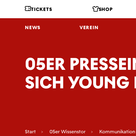
TICKETS
SHOP
NEWS
VEREIN
05ER PRESSEI
ICH YOUNG B
Start
05er Wissenstor
Kommunikation