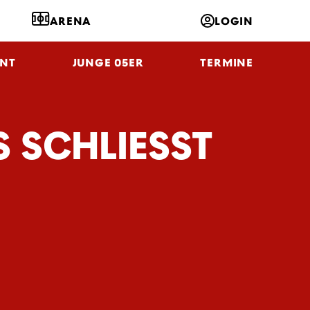
ARENA
LOGIN
NT
JUNGE 05ER
TERMINE
SCHLIESST S