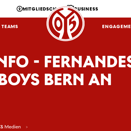
MITGLIEDSCHAFT
BUSINESS
TEAMS
NLZ
FANS
ENGAGEME
NFO - FERNANDES 
OYS BERN AN
 & Medien