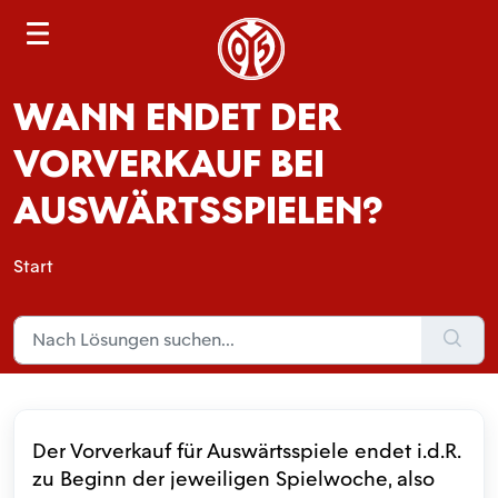
S
e
a
WANN ENDET DER
r
c
VORVERKAUF BEI
h
AUSWÄRTSSPIELEN?
Start
Der Vorverkauf für Auswärtsspiele endet i.d.R.
zu Beginn der jeweiligen Spielwoche, also