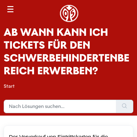
S
e
a
AB WANN KANN ICH
r
c
TICKETS FÜR DEN
h
SCHWERBEHINDERTENBE
REICH ERWERBEN?
Start
Der Vorverkauf von Eintrittskarten für die