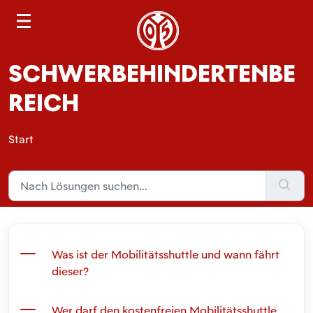
S
e
a
SCHWERBEHINDERTENBE
r
c
REICH
h
Start
Was ist der Mobilitätsshuttle und wann fährt
dieser?
Wer darf den kostenfreien Mobilitätsshuttle