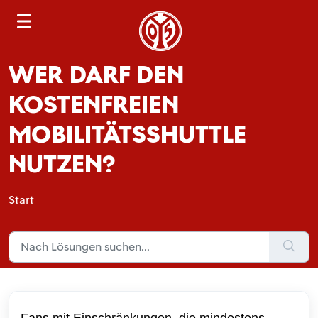
S
e
a
WER DARF DEN
r
c
KOSTENFREIEN
h
MOBILITÄTSSHUTTLE
NUTZEN?
Start
Fans mit Einschränkungen, die mindestens