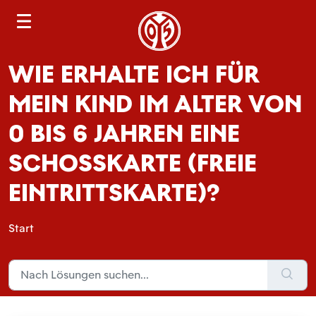
S
e
a
WIE ERHALTE ICH FÜR
r
c
MEIN KIND IM ALTER VON
h
0 BIS 6 JAHREN EINE
SCHOSSKARTE (FREIE E
INTRITTSKARTE)?
Start