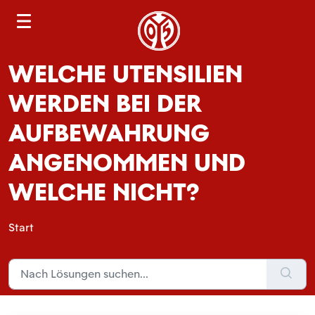
S
e
a
WELCHE UTENSILIEN
r
c
WERDEN BEI DER
h
AUFBEWAHRUNG
ANGENOMMEN UND
WELCHE NICHT?
Start