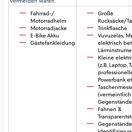
vermeiden waren.
Fahrrad-/
Große
Motorradhelm
Rucksäcke/Ta
Motorradjacke
Trinkflasche
E-Bike Akku
Vuvuzelas, M
Gästefankleidung
elektrisch be
Lärminstrume
Kleine elektr
(z.B. Laptop, T
professionell
Powerbank et
Taschenmess
(vermeintlich
Gegenstände
Fahnen &
Transparents
Gegenstände,
Identifizieru