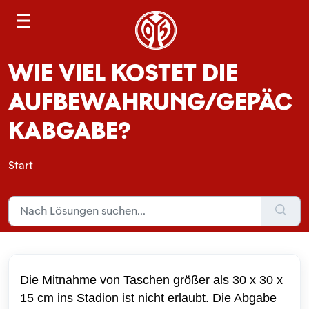
S
e
a
WIE VIEL KOSTET DIE
r
c
AUFBEWAHRUNG/GEPÄC
h
KABGABE?
Start
Die Mitnahme von Taschen größer als 30 x 30 x
15 cm ins Stadion ist nicht erlaubt. Die Abgabe