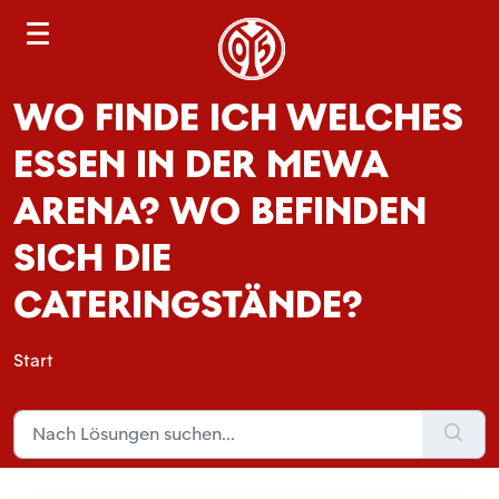
S
e
a
WO FINDE ICH WELCHES
r
c
ESSEN IN DER MEWA
h
ARENA? WO BEFINDEN
SICH DIE
CATERINGSTÄNDE?
Start