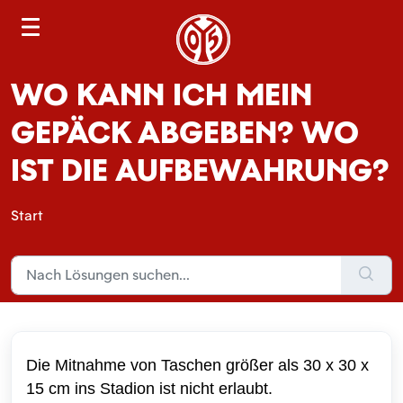
S
e
a
WO KANN ICH MEIN
r
c
GEPÄCK ABGEBEN? WO
h
IST DIE AUFBEWAHRUNG?
Start
Die Mitnahme von Taschen größer als 30 x 30 x
15 cm ins Stadion ist nicht erlaubt.