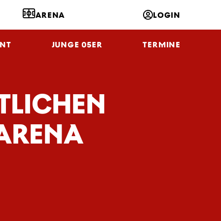
ARENA
LOGIN
NT
JUNGE 05ER
TERMINE
TLICHEN
 ARENA