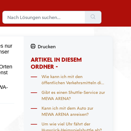
es nur
Drucken
nser
ARTIKEL IN DIESEM
ORDNER -
 Orten
enst
Wie kann ich mit den
öffentlichen Verkehrsmitteln die
EWA-
MEWA ARENA erreichen?
Gibt es einen Shuttle-Service zur
MEWA ARENA?
Kann ich mit dem Auto zur
MEWA ARENA anreisen?
Um wie viel Uhr fährt der
Hunsrück-Heimspielshuttle ab?