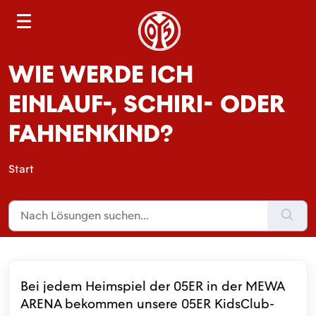
S
e
a
WIE WERDE ICH
r
c
EINLAUF-, SCHIRI- ODER
h
FAHNENKIND?
Start
Bei jedem Heimspiel der 05ER in der MEWA
ARENA bekommen unsere 05ER KidsClub-