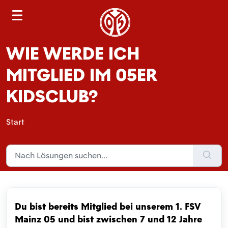
S
e
a
WIE WERDE ICH
r
c
MITGLIED IM 05ER
h
KIDSCLUB?
Start
Du bist bereits Mitglied bei unserem 1. FSV
Mainz 05 und bist zwischen 7 und 12 Jahre