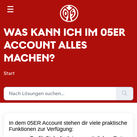
S
e
a
WAS KANN ICH IM 05ER
r
c
ACCOUNT ALLES
h
MACHEN?
Start
In dem 05ER Account stehen dir viele praktische
Funktionen zur Verfügung: