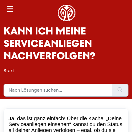
S
e
a
KANN ICH MEINE
r
c
SERVICEANLIEGEN
h
NACHVERFOLGEN?
Start
Ja, das ist ganz einfach! Über die Kachel „Deine
Serviceanliegen einsehen“ kannst du den Status
all deiner Anliegen verfolgen – egal, ob du sie