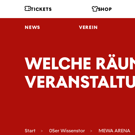
TICKETS
SHOP
NEWS
VEREIN
WELCHE RÄU
VERANSTALT
Start
05er Wissenstor
MEWA ARENA