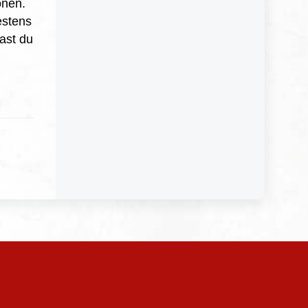
onen.
estens
ast du