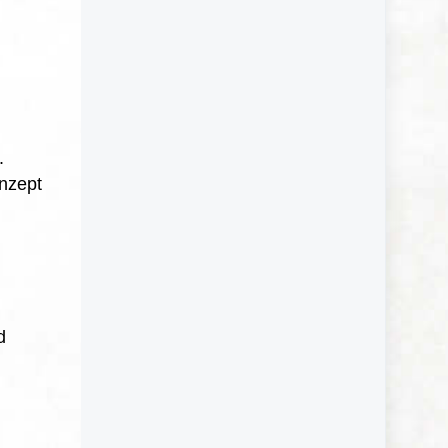
.
nzept
d