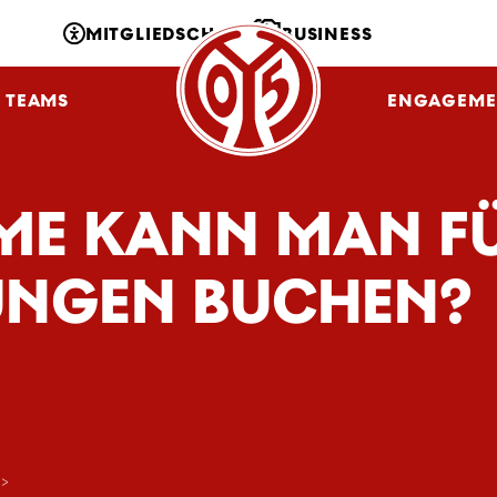
MITGLIEDSCHAFT
BUSINESS
TEAMS
NLZ
FANS
ENGAGEME
ME KANN MAN F
UNGEN BUCHEN?